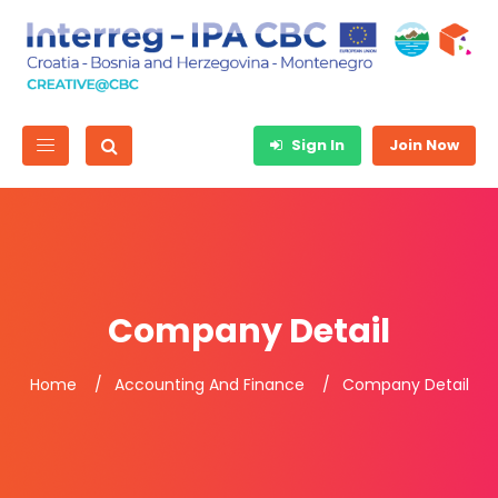
Sign In
Join Now
Company Detail
Home
Accounting And Finance
Company Detail