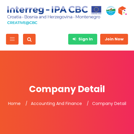
Sign In
Join Now
Company Detail
Home
Accounting And Finance
Company Detail